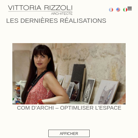
LES DERNIÈRES RÉALISATIONS
ACCUEIL
PROJETS
PRESTATIONS
BLOG
PRESSE
AVIS CLIENTS
COM D’ARCHI – OPTIMLISER L’ESPACE
CONTACT
AFFICHER